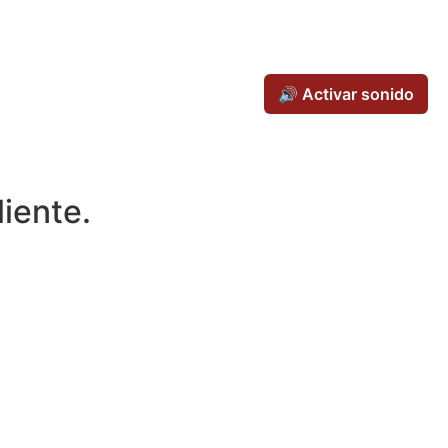
🔊 Activar sonido
iente.