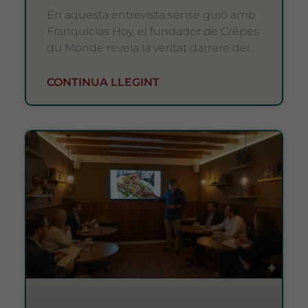
En aquesta entrevista sense guió amb
Franquicias Hoy, el fundador de Crêpes
du Monde revela la veritat darrere del
seu èxit: com van passar d'un
CONTINUA LLEGINT