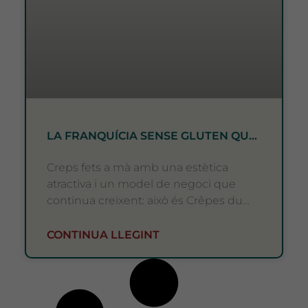
LA FRANQUÍCIA SENSE GLUTEN QUE
COMBINA ART, SABOR I
RENDIBILITAT
Creps fets a mà amb una estètica
atractiva i un model de negoci que
continua creixent: això és Crêpes du
Monde, la marca que és
CONTINUA LLEGINT