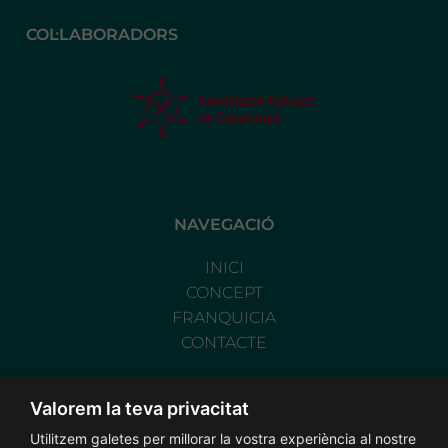
COL·LABORADORS
NAVEGACIÓ
INICI
CONCEPT
FRANQUICIA
CONTACTE
Notícies i actualitzacions
Valorem la teva privacitat
©
2026
Franquícies de Crêpes Du Monde
Utilitzem galetes per millorar la vostra experiència al nostre
Creat per
M-Web Design