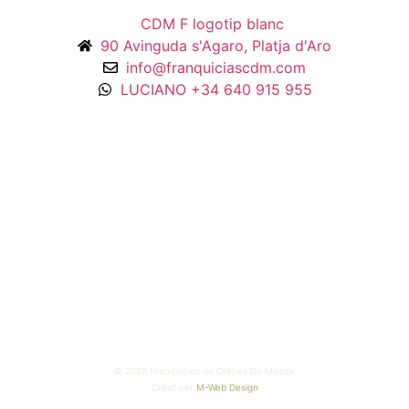
90 Avinguda s'Agaro, Platja d'Aro
info@franquiciascdm.com
LUCIANO +34 640 915 955
©
2026
Franquícies de Crêpes Du Monde
Creat per
M-Web Design