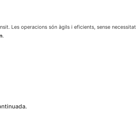
it. Les operacions són àgils i eficients, sense necessitat
rn
.
continuada.