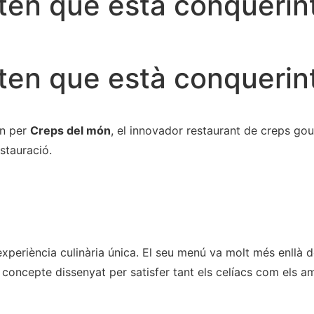
uten que està conqueri
uten que està conqueri
en per
Creps del món
, el innovador restaurant de creps gou
estauració.
xperiència culinària única. El seu menú va molt més enllà d
n concepte dissenyat per satisfer tant els celíacs com els a